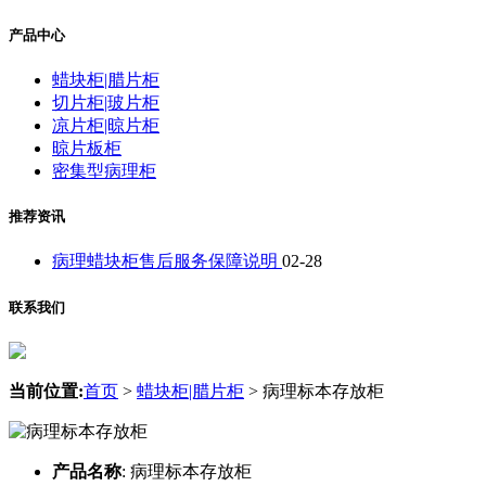
产品中心
蜡块柜|腊片柜
切片柜|玻片柜
凉片柜|晾片柜
晾片板柜
密集型病理柜
推荐资讯
病理蜡块柜售后服务保障说明
02-28
联系我们
当前位置:
首页
>
蜡块柜|腊片柜
>
病理标本存放柜
产品名称
:
病理标本存放柜